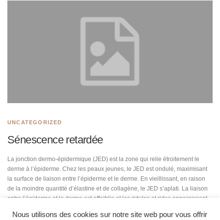
UNCATEGORIZED
Sénescence retardée
La jonction dermo-épidermique (JED) est la zone qui relie étroitement le
derme à l’épiderme. Chez les peaux jeunes, le JED est ondulé, maximisant
la surface de liaison entre l’épiderme et le derme. En vieillissant, en raison
de la moindre quantité d’élastine et de collagène, le JED s’aplati. La liaison
entre l’épiderme et le derme est affaiblie et les ridules et rides apparaissent.
L’effet rajeunissant de Mahilā augmente la surface du JED de 30%
Nous utilisons des cookies sur notre site web pour vous offrir
Application deux fois par jour pendant deux mois