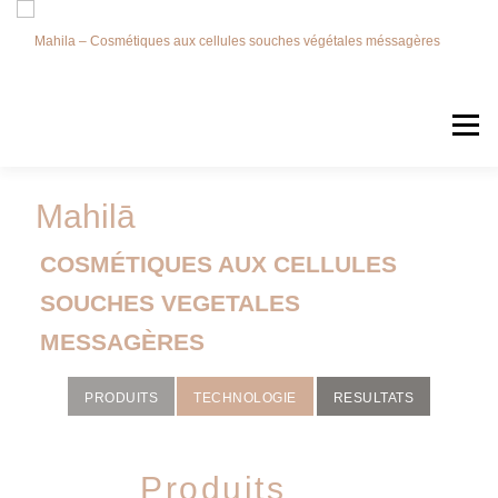
Menu
Mahilā
LA MARQUE
CART
COSMÉTIQUES AUX CELLULES
SOUCHES VEGETALES
MESSAGÈRES
PRODUITS
TECHNOLOGIE
RESULTATS
Produits